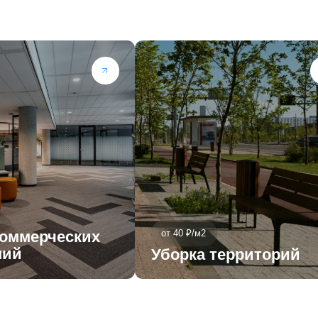
ерческих
от 40 ₽/м2
от 
Уборка территорий
Мо
те примерную цену
по фото
е нам фото помещения и комментарии в любой
 мессенджер, и мы сделаем для вас примерный
расчёт