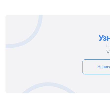
Написать в tg
Благодарственные
письма
Мы ценим вас и в ответ благодарим всех
Клиентов за выбор нас – CleanUp Company!