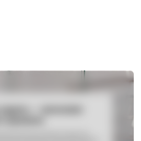
— экономия
ни
м огромное количество
личных типов уборок офисов
ещений любой площади.
листам, современной
ьно чистящим средствам
ически любое загрязнение»
Больше о нас