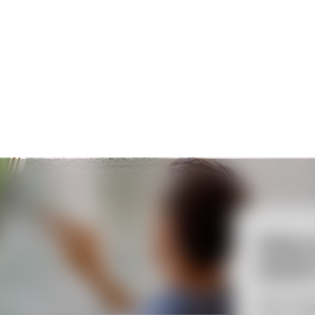
Наша задача 
вашего време
«Мы предлагаем клиента
а
услуг — выполнение раз
и производственных пом
Нажми, чтобы очистить
Благодаря нашим специа
техники и профессионал
мы можем удалить практ
Дмитрий