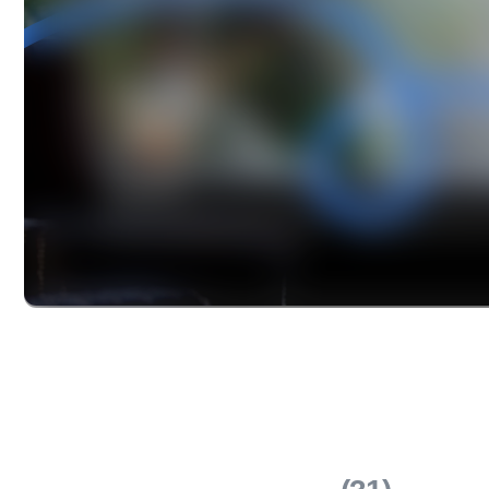
клининга
(31)
Основные
услуги