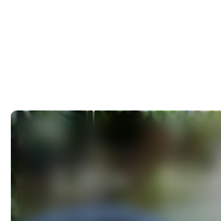
120+
50+
постоянных партнеров,
экспертов по уборке
которые нам доверяют
в штате каждого город
10
5
лет предоставляем услуги
городов присутствия