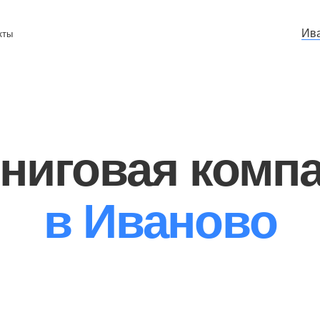
Иваново
иговая компани
в Иваново