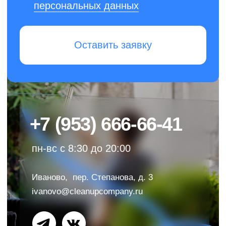
+7 (953) 666-66-41
пн-вс с 9:00 до 18:00
ivanovo@cleanupcompany.ru
Иваново, пер. Степанова, д. 3
Никаких роботов — задайте вопрос
и получите быстрый ответ от человека
Политика конфиденциальности
© 2013-2026 Клининговая компания «КлинАп
Иваново» — в борьбе за чистоту
ОГРН: 1124437000390