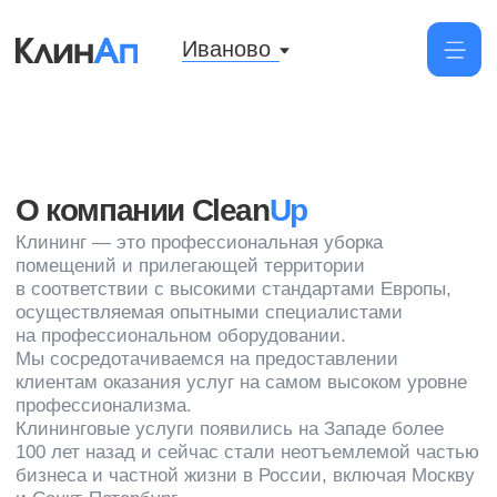
Иваново
О компании Clean
Up
Клининг — это профессиональная уборка
помещений и прилегающей территории
в соответствии с высокими стандартами Европы,
осуществляемая опытными специалистами
на профессиональном оборудовании.
Мы сосредотачиваемся на предоставлении
клиентам оказания услуг на самом высоком уровне
профессионализма.
Клининговые услуги появились на Западе более
100 лет назад и сейчас стали неотъемлемой частью
бизнеса и частной жизни в России, включая Москву
и Санкт-Петербург.
Cleanup Company занимает лидирующую позицию
в сфере клининга в Санкт-Петербурге, Костроме,
Ярославле и Иваново. Мы уже более
10 лет на рынке и предоставляем широкий спектр
клининговых услуг. Наша команда работает 24/7,
чтобы обеспечить вас высоким качеством
обслуживания. Мы постоянно инвестируем
в обучение нашего персонала и обновление