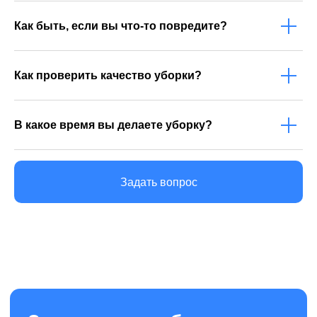
персональных данных
Как быть, если вы что-то повредите?
Оставить заявку
Как проверить качество уборки?
+7 (953) 666-66-41
В какое время вы делаете уборку?
пн-вс с 8:30 до 20:00
Иваново, пер. Степанова, д. 3
Задать вопрос
ivanovo@cleanupcompany.ru