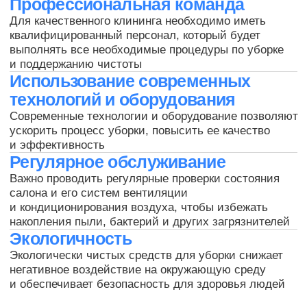
Я согласен с
обработкой
персональных данных
Оставить заявку
+7 (953) 666-66-41
пн-вс с 8:30 до 20:00
Иваново, пер. Степанова, д. 3
ivanovo@cleanupcompany.ru