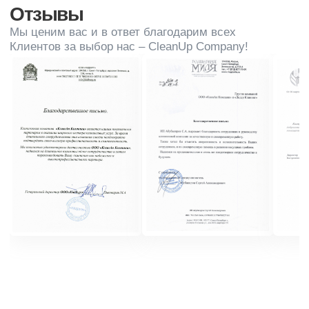
салона и его систем вентиляции
и кондиционирования воздуха, чтобы избежать
накопления пыли, бактерий и других загрязнителей
Экологичность
Экологически чистых средств для уборки снижает
негативное воздействие на окружающую среду
и обеспечивает безопасность для здоровья людей
Клининг автосалона: как
сделать салон
чистым
и
привлекательным
для клиентов
Клининг салона обеспечивает не только внешнюю
привлекательность, но и поддерживает здоровую
атмосферу в помещении. Регулярная уборка
помогает предотвратить распространение бактерий,
пыли и других загрязнений, что важно
для обеспечения безопасности клиентов
и сотрудников.
Кроме того, чистый салон создает впечатление
надежности и профессионализма, что способствует
укреплению доверия клиентов к компании
Профессиональный клининг автосалона помогает