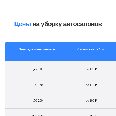
цены. За подобным расчетом обращайтесь к
нашему менеджеру
Написать менеджеру
Цены
на уборку автосалонов
Площадь помещения, м²
Стоимость за 1 м²
Отзывы
Мы ценим вас и в ответ благодарим всех
Клиентов за выбор нас – CleanUp Company!
до 100
от 120 ₽
100-150
от 110 ₽
150-200
от 100 ₽