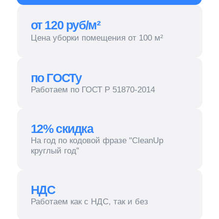
Работаем по ГОСТ Р 51870-2014
12% скидка
На год по кодовой фразе "CleanUp
круглый год”
НДС
Работаем как с НДС, так и без
Количество успешных сделок,
заключённых в автосалоне,
во многом зависит от того, какие
впечатления получают
покупатели во время
демонстрации автомобилей
А чтобы они были только положительными,
требуется постоянно на всем пространстве
поддерживать безупречную чистоту. Клининг