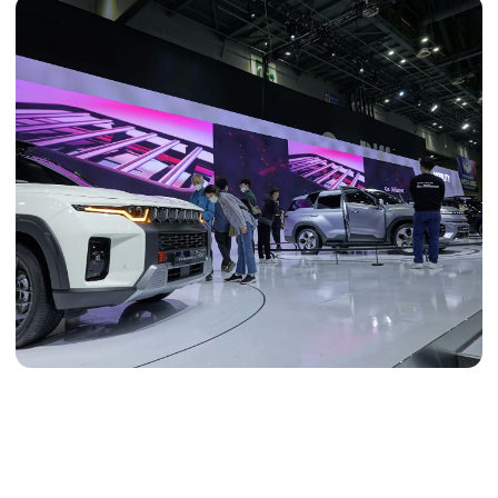
Тщательно убираем разные виды загрязнений,
от свежих до застарелых
Ежедневный
Постоянный контроль чистоты офисов и коридоров
Послеремонтный
Устранение масштабной грязи после строительства
или ремонта
В базовый
комплекс услуг
по уборке автосалонов входят
следующие виды работ: