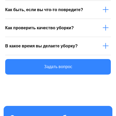
© 2013-2026 Клининговая компания «КлинАп
Иваново» — в борьбе за чистоту
Как быть, если вы что-то повредите?
ОГРН: 1124437000390
ИНН: 4414014340
Как проверить качество уборки?
В какое время вы делаете уборку?
Задать вопрос