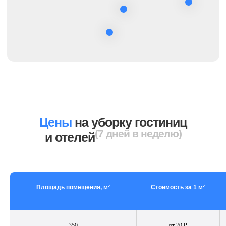
Отзывы
Мы ценим вас и в ответ благодарим всех
Клиентов за выбор нас – CleanUp Company!
Цены
на уборку гостиниц
(7 дней в неделю)
и отелей
Площадь помещения, м²
Стоимость за 1 м²
350
от 70 ₽