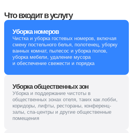
Я согласен с
обработкой
персональных данных
Оставить заявку
+7 (953) 666-66-41
пн-вс с 8:30 до 20:00
Иваново, пер. Степанова, д. 3
ivanovo@cleanupcompany.ru