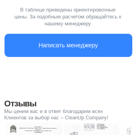
проходить профессиональную уборку
После высокой загрузки
После периодов повышенной загрузки отеля
(выходные, праздники, конференции) рекомендуется
провести генеральную уборку, чтобы вернуть
помещения в порядок
При необходимости
Если в отеле произошел крупный мероприятие,
организована вечеринка или были выявлены
серьезные проблемы с чистотой, необходимо
оперативно заказать клининг
Что входит в услугу
Уборка номеров
Чистка и уборка гостевых номеров, включая
смену постельного белья, полотенец, уборку
ванных комнат, пылесос и уборка полов,
уборка мебели, удаление мусора
и обеспечение свежести и порядка