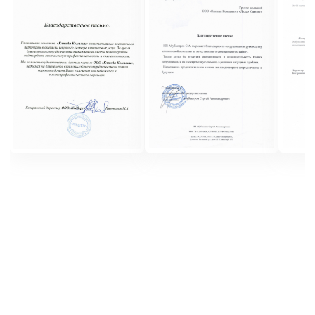
Уборка общественных зон
Уборка и поддержание чистоты в
общественных зонах отеля, таких как лобби,
коридоры, лифты, рестораны, конференц-
залы, спа-центры и другие общественные
помещения
Контроль качества
Проведение инспекций и контроля качества
уборки, чтобы гарантировать высокие
стандарты чистоты и порядка в гостинице
Управление бельевым отделом
Смена постельного белья, уход за бельевым
инвентарем, его стирка, глажка и обеспечение
свежести и чистоты белья
Обслуживание гостей
Поддержание чистоты и порядка во всех
аспектах, связанных с проживанием гостей,
включая уборку номеров по запросу,
предоставление дополнительных
принадлежностей и обеспечение комфорта