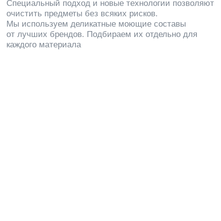
Санкт-Петербурга
Эффективность уборки гостиничных номеров
заключается в последовательном качественном
выполнении всех этапов по ликвидации всех видов
загрязнений. Проводят их исключительно
высококвалифицированные специалисты, у которых
за плечами имеется многолетний опыт работы
в подобной сфере. При необходимости прибегаем
к помощи промышленных альпинистов
Генеральный
Тщательно убираем разные виды загрязнений,
от свежих до застарелых
Ежедневный
Постоянный контроль чистоты офисов и коридоров
Послеремонтный
Устранение масштабной грязи после строительства
или ремонта
В базовый
комплекс услуг
по уборке гостиниц входят
следующие виды работ: