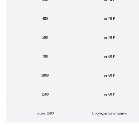
400
от 70 ₽
500
от 70 ₽
700
от 60 ₽
1000
от 60 ₽
Когда
заказывать клининг
для гостиницы?
1500
от 60 ₽
Когда заказывать клининг для отеля зависит
от нескольких факторов, включая размер отеля,
количество гостей, сезонность, частоту уборки
и общее состояние помещений. Вот несколько
более 1500
Обсуждается отдельно
рекомендаций:
Регулярная уборка
Для поддержания чистоты и порядка в отеле
необходимо устанавливать регулярный график
уборки. Общественные зоны, лобби, рестораны,
конференц-залы и номера должны регулярно