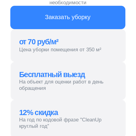
Бесплатный выезд
На объект для оценки работ в день
обращения
12% скидка
На год по кодовой фразе "CleanUp
круглый год”
НДС
Работаем как с НДС, так и без
Уборка гостиниц и отелей — это
задача, достойно справиться
с которой могут только